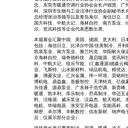
忠、东莞市暖通空调行业协会会长卢锦贤、广
科、深圳市生物与工业洁净行业协会副秘书长
总经理张治等领导以及青岛海尔、海信日立、
国方科技、中航大记、海林自控、南方泵业、
尔、览讯科技等企业代表悉数出席。
本届展会汇聚中国、美国、德国、意大利、日
包括：海信日立、比泽尔中国/佳美制冷、开利
凯泉泵业、南方泵业、雅兰约克、华阳耐火保
京海林自控、瑞奇德科技、晟启能源、览讯科
科、中航大记、纽乐节能、(汇鑫通源)德森云
业、飞斯特、山水新材料、绿品机电、精优达
象、洲菱实业、汇兴金属、伟一环境、昊铭科
博机电、鼎益鑫、造极智控、天津特克、亿俊
兴佳通、源鼎泵业、广东禄子浩空调、新贵峰
暖通、凯丰利、库乐制冷、乔高制冷、华迈五
料、洁臻源、威乐泵业、汉焱杰、航天电机、
电机、华瑞电器、淮安宝开电器、实能高科、
精密、卓尔博、丰帆数控、信友新材、纳声电
后，仅展示部分企业）