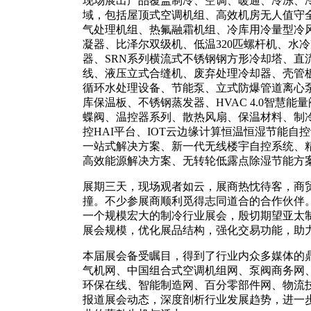
现场展出产品覆盖制冷、空调、暖通、冷冻、
域，包括屋顶式空调机组、高效机房无人值守
气处理机组、热氟融霜机组、冷库用冷量型冷
凝器、比泽尔双级机、低温320匹螺杆机、水冷
器、SRN系列横流式不锈钢钢方形冷却塔、直
线、液压立式合缝机、废弃处理冷却器、壳管
循环水处理设备、节能泵、立式防爆管道离心泵
库保温板、不锈钢蒸发器、HVAC 4.0智慧
蝶阀、温控器系列、散热风扇、保温材料、制
控HAI平台、IOT云边缘计算恒温恒湿节能自
一站式解决方案、新一代无线楼宇自控系统、
高效能源解决方案、无转轮低露点除湿节能方
展期三天，现场观者如云，展商热忱待客，商
撞。不少参展商顺利觅得志同道合的合作伙伴
一个规模宏大的制冷行业展会，殷切期望亚太
展会规模，优化展品结构，强化交易功能，助
本届展会备受瞩目，得到了行业内众多媒体的
气机网、中国组合式空调机组网、泵阀商务网
环保在线、智能制造网、百分零部件网、物流
报道展会动态，深度剖析行业发展趋势，进一