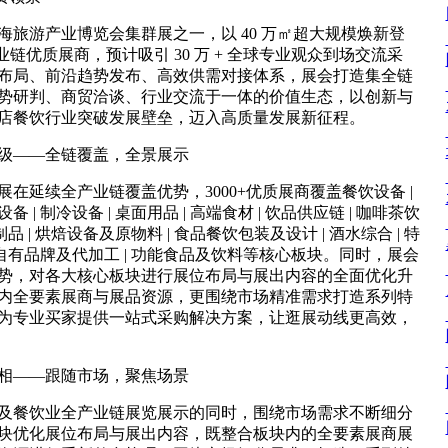
上海旅游产业博览会集群展之一，以 40 万㎡超大规模焕新登
产业链优质展商，预计吸引 30 万 + 全球专业观众到场交流采
布局、前沿趋势发布、高效供需对接体系，展会打造集全链
势研判、商贸洽谈、行业交流于一体的价值生态，以创新与
店餐饮行业突破发展壁垒，迈入高质量发展新征程。
级——全链覆盖，全景展示
 上海展在延续全产业链覆盖优势，3000+优质展商覆盖餐饮设备 |
| 制冷设备 | 桌面用品 | 高端食材 | 饮品供应链 | 咖啡茶饮
品 | 烘焙设备及原物料 | 食品餐饮包装及设计 | 酒水综合 | 特
 自有品牌及代加工 | 功能食品及饮料等核心板块。同时，展会
势，对各大核心板块进行展位布局与展出内容的全面优化升
内全要素展商与展品资源，更围绕市场精准需求打造系列特
为专业买家提供一站式采购解决方案，让逛展动线更高效，
相——跟随市场，聚焦场景
及餐饮业全产业链展览展示的同时，围绕市场需求不断细分
块优化展位布局与展出内容，既整合板块内的全要素展商展