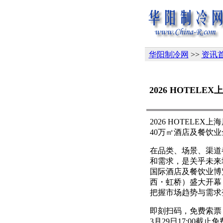
华阳制冷网
>>
资讯
2026 HOTE
2026 HOTELEX
40万㎡酒店及餐饮业
在品类、场景、渠道
和需求，是关乎未来增长的
国际酒店及餐饮业博览
西・虹桥）盛大开幕
把握市场趋势与需求
即刻扫码，免费索票
3月29日17:00截止