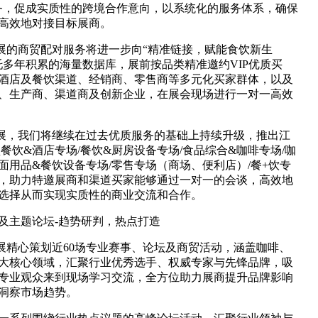
务，促成实质性的跨境合作意向，以系统化的服务体系，确保
高效地对接目标展商。
X上海展的商贸配对服务将进一步向“精准链接，赋能食饮新生
托多年积累的海量数据库，展前按品类精准邀约VIP优质买
酒店及餐饮渠道、经销商、零售商等多元化买家群体，以及
、生产商、渠道商及创新企业，在展会现场进行一对一高效
X上海展，我们将继续在过去优质服务的基础上持续升级，推出江
餐饮&酒店专场/餐饮&厨房设备专场/食品综合&咖啡专场/咖
面用品&餐饮设备专场/零售专场（商场、便利店）/餐+饮专
，助力特邀展商和渠道买家能够通过一对一的会谈，高效地
选择从而实现实质性的商业交流和合作。
事及主题论坛-趋势研判，热点打造
X上海展精心策划近60场专业赛事、论坛及商贸活动，涵盖咖啡、
大核心领域，汇聚行业优秀选手、权威专家与先锋品牌，吸
专业观众来到现场学习交流，全方位助力展商提升品牌影响
洞察市场趋势。