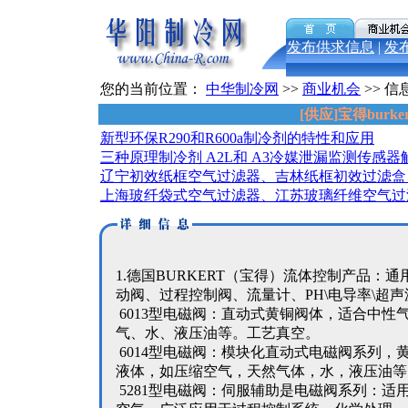
发布供求信息
|
发
您的当前位置：
中华制冷网
>>
商业机会
>> 信
[供应]宝得bur
新型环保R290和R600a制冷剂的特性和应用
三种原理制冷剂 A2L和 A3冷媒泄漏监测传感器
辽宁初效纸框空气过滤器、吉林纸框初效过滤盒
上海玻纤袋式空气过滤器、江苏玻璃纤维空气过
1.德国BURKERT（宝得）流体控制产品：
动阀、过程控制阀、流量计、PH\电导率\超声
6013型电磁阀：直动式黄铜阀体，适合中性
气、水、液压油等。工艺真空。
6014型电磁阀：模块化直动式电磁阀系列，
液体，如压缩空气，天然气体，水，液压油等
5281型电磁阀：伺服辅助是电磁阀系列：适