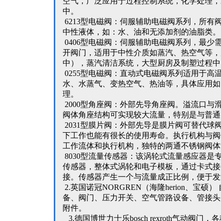
空气，广泛应用于过程控制系统，化学处理，
中。
6213型电磁阀：伺服辅助电磁阀系列，所有
中性液体，如：水、油和无添加剂的油脂类。
0406型电磁阀：伺服辅助电磁阀系列，最少需
开阀门，适用于中性介质如蒸汽、热空气等，
中），蒸汽清洁系统，大型厨房及制塑过程中
0255型电磁阀：直动式电磁阀系列适用于高
水、水蒸气、变热空气、热油等，具体应用如
理。
2000型角座阀：外部先导角座阀。溢流口与
阀体角座结构可实现较大流量，特别是与普通
2031型膜片阀：外部先导是膜片阀可替代球
下工作也能有很长的使用寿命。执行机构与阀
工作流体和执行机构，独特的两通不锈钢阀体
8030型流量传感器：该涡轮式流量感应器是
传感器，整体式涡轮和电子模板，通过卡式接
接。传感器产生一个与流量成正比例，便于发
2.英国诺冠NORGREN（海隆herion、宝
备、阀门、压力开关、空气管路设备、管接头
附件。
3.德国博世力士乐bosch rexroth气动阀