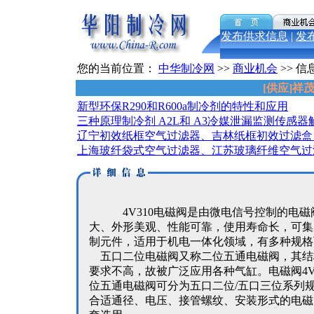
发布供求信息
|
发
您的当前位置：
中华制冷网
>>
商业机会
>> 信
[供应]祥
新型环保R290和R600a制冷剂的特性和应用
三种原理制冷剂 A2L和 A3冷媒泄漏监测传感器
辽宁初效纸框空气过滤器、吉林纸框初效过滤盒
上海玻纤袋式空气过滤器、江苏玻璃纤维空气过
4V310电磁阀是由微电信号控制的电磁
大、外形美观、性能可靠，使用寿命长，可集
制元件，适用于机电一体化领域，有多种规格
五口二位电磁阀又称二位五通电磁阀，其结
要求不高，故被广泛应用各种气缸。电磁阀4V210-
位五通电磁阀可分为五口二位/五口三位系列
合适通径、电压、接管螺纹、安装形式的电磁