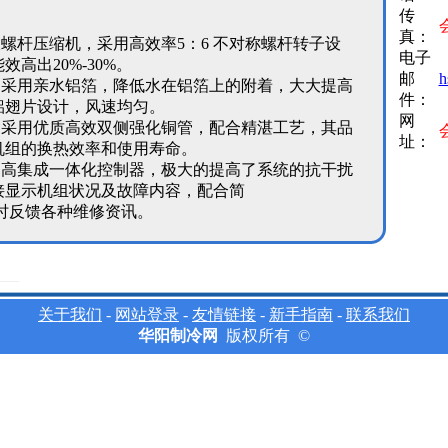
传
真：
螺杆压缩机，采用高效率5：6 不对称螺杆转子设
电子
高出20%-30%。
邮
h
：采用亲水铝箔，降低水在铝箔上的附着，大大提高
件：
铝翅片设计，风速均匀。
网
：采用优质高效双侧强化铜管，配合精湛工艺，其品
址：
机组的换热效率和使用寿命。
用高集成一体化控制器，极大的提高了系统的抗干扰
接显示机组状况及故障内容，配合简
时反馈各种维修资讯。
关于我们
-
网站登录
-
友情链接
-
新手指南
-
联系我们
华阳制冷网
版权所有 ©