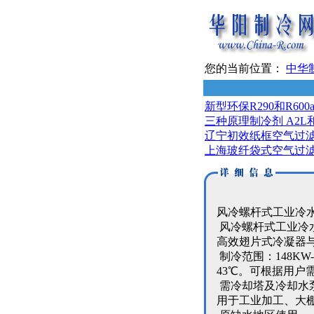
您的当前位置：
中华
新型环保R290和R6
三种原理制冷剂 A2L
辽宁初效纸框空气过
上海玻纤袋式空气过
风冷螺杆式工业冷
风冷螺杆式工业冷
高效翅片式冷凝器
制冷范围：148KW-
43℃。可根据用户
需冷却塔及冷却水
用于工业加工、大