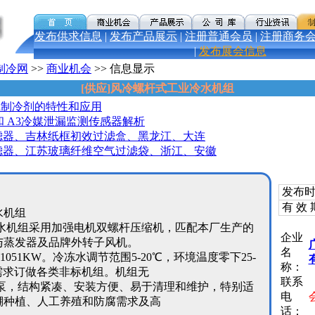
发布供求信息
|
发布产品展示
|
注册普通会员
|
注册商务
|
发布展会信息
制冷网
>>
商业机会
>> 信息显示
[供应]风冷螺杆式工业冷水机组
00a制冷剂的特性和应用
和 A3冷媒泄漏监测传感器解析
滤器、吉林纸框初效过滤盒、黑龙江、大连
滤器、江苏玻璃纤维空气过滤袋、浙江、安徽
发布时
有 效 
水机组
水机组采用加强电机双螺杆压缩机，匹配本厂生产的
企业
与蒸发器及品牌外转子风机。
名
1051KW。冷冻水调节范围5-20℃，环境温度零下25-
称：
需求订做各类非标机组。机组无
联系
泵，结构紧凑、安装方便、易于清理和维护，特别适
电
棚种植、人工养殖和防腐需求及高
话：