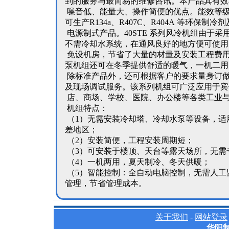
到的服务与最简易的维修咨讯。本产品具有效
噪音低、能量大、操作简便的优点。能效等级为
可生产R134a、R407C、R404A 等环保制冷
电源制式产品。40STE 系列风冷机组由于
不需冷却水系统，在通风良好的地方便可使用
免设机房，节省了大量的材量及安装工程费
泵机组还可在冬季提供舒适的暖气，一机二用
除标准产品外，还可根据客户的要求量身订
及现场调试服务。该系列机组可广泛应用于宾
店、商场、学校、医院、办公楼等各类工业
机组特点：
（1）无需安装冷却塔、冷却水泵等设备，适
差地区；
（2）安装简便，工程安装周期短；
（3）可安装于楼顶、天台等露天场所，无需
（4）一机两用，夏天制冷、冬天供暖；
（5）智能控制：全自动电脑控制，无需人工
管理，节省管理成本。
关于我们
-
网站登录
华阳