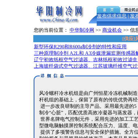
发布供求信息
|
发
您的当前位置：
中华制冷网
>>
商业机会
>> 信
[供应
新型环保R290和R600a制冷剂的特性和应用
三种原理制冷剂 A2L和 A3冷媒泄漏监测传感器
辽宁初效纸框空气过滤器、吉林纸框初效过滤盒
上海玻纤袋式空气过滤器、江苏玻璃纤维空气过
风冷螺杆冷水机组是由广州恒星冷冻机械制造有
杆机组的基础上，保留了原有的传统优势再经
进一步改良研制的主导产品。采用最先进的5：
制冷“心脏”，匹配优质高效冷凝器与蒸发器，
世界名牌电气控制元件，采用先进的加工工
型微电脑触摸屏控制系统配合压力、温度、电
提供了多项警告信息与安全保护措施。全方