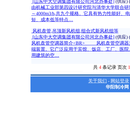
[山东中大空调集团有限公司河北办事处]
(供应) (
由机械工业部第四设计研究院与清华大学联合研制
～4000m3/h,共九个规格。它具有热力性能
短、成本低等特点…
风机盘管,吊顶新风机组,组合式新风机组等
[山东中大空调集团有限公司河北办事处]
(供应) (
风机盘管空调器简介<BR> 风机盘管空调器
端装置。它广泛应用于宾馆、饭店、工厂、医院、
用建筑的空…
共
4
条记录 页次
关于我们
-
网站登录
华阳制冷网