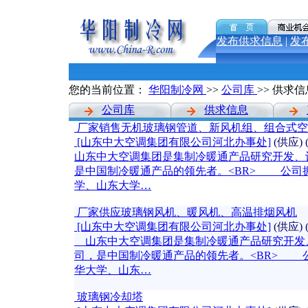
发布供求信息
|
发
您的当前位置：
华阳制冷网
>>
公司库
>> 供求信
公司库
供求信息
厂家销售无机玻璃钢管道、新风机组、组合式空
[山东中大空调集团有限公司河北办事处]
(供应) (
山东中大空调集团是集制冷暖通产品研究开发、
是中国制冷暖通产品的领先者。<BR> 公司
学、山东大学…
厂家供应玻璃钢风机、暖风机、高温排烟风机
[山东中大空调集团有限公司河北办事处]
(供应) (
山东中大空调集团是集制冷暖通产品研究开发
司，是中国制冷暖通产品的领先者。<BR> 
华大学、山东…
玻璃钢冷却塔