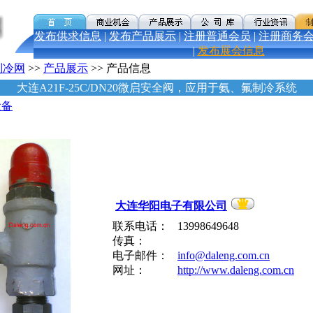
发布供求信息
|
发布产品展示
|
注册普通会员
|
注册商务
|
发布展会信息
制冷网
>>
产品展示
>> 产品信息
大连A21F-25C/DN20微启安全阀，应用于氨、氟制冷系统
设备
大连华阳电子有限公司
联系电话：
13998649648
传真：
电子邮件：
info@daleng.com.cn
网址：
http://www.daleng.com.cn