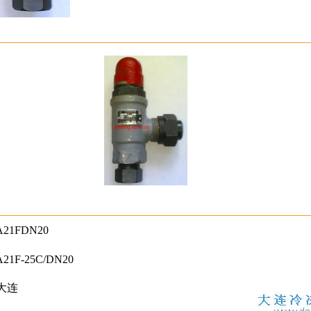
A21FDN20
A21F-25C/DN20
大连