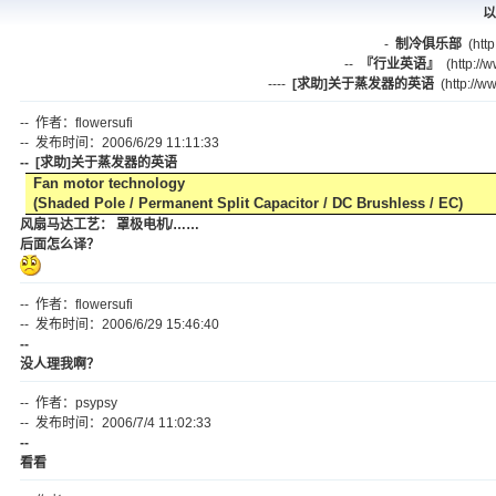
以
-
制冷俱乐部
(http
--
『行业英语』
(http://w
----
[求助]关于蒸发器的英语
(http://w
-- 作者：flowersufi
-- 发布时间：2006/6/29 11:11:33
-- [求助]关于蒸发器的英语
Fan motor technology
(Shaded Pole / Permanent
Split
Capacitor / DC Brushless / EC)
风扇马达工艺： 罩极电机/……
后面怎么译？
-- 作者：flowersufi
-- 发布时间：2006/6/29 15:46:40
--
没人理我啊？
-- 作者：psypsy
-- 发布时间：2006/7/4 11:02:33
--
看看