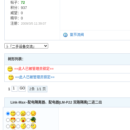
帖子：
72
积分：937
威望：0
精华：0
注册：
2009/3/5 11:39:07
氨节流阀
树形列表：
==此人已被管理员锁定==
==此人已被管理员锁定==
1
2条 1/1 页
Link-Max~配电隔离器、配电器|LM-P22 双路隔离|二进二出