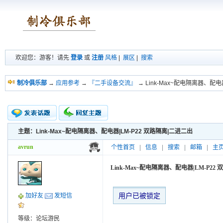
欢迎您：游客！请先
登录
或
注册
风格
|
展区
|
搜索
制冷俱乐部
→
应用参考
→
『二手设备交流』
→ Link-Max~配电隔离器、配电
主题：Link-Max~配电隔离器、配电器|LM-P22 双路隔离|二进二出
新的主题
投票帖
avrun
个性首页
|
信息
|
搜索
|
邮箱
|
主
交易帖
小字报
Link-Max~配电隔离器、配电器|LM-P22
用户已被锁定
加好友
发短信
等级：论坛游民