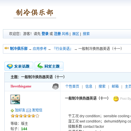
欢迎您：游客！请先
登录
或
注册
风格
|
展区
|
搜索
制冷俱乐部
→
应用参考
→
『行业英语』
→ 一般制冷换热器英语（十一）
主题：一般制冷换热器英语（十一）
新的主题
投票帖
Ilovethisgame
个性首页
|
信息
|
搜索
|
邮箱
|
主
交易帖
小字报
一般制冷换热器英语（十一）
Post By
加好友
发短信
干工况 dry condition；sensible cooling 
湿工况 wet condition；dehumidifying co
等级：版主
接触系数 contact factor
帖子：
144