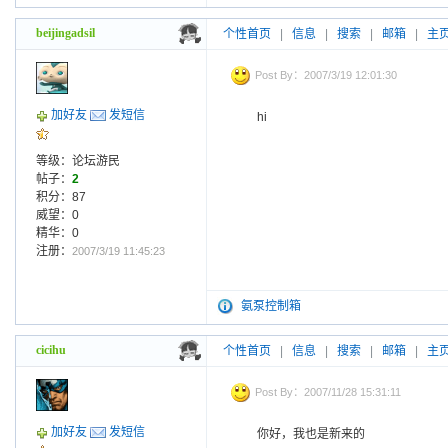
beijingadsil
个性首页
|
信息
|
搜索
|
邮箱
|
主
Post By：2007/3/19 12:01:30
加好友
发短信
hi
等级：论坛游民
帖子：
2
积分：87
威望：0
精华：0
注册：
2007/3/19 11:45:23
氨泵控制箱
cicihu
个性首页
|
信息
|
搜索
|
邮箱
|
主
Post By：2007/11/28 15:31:11
加好友
发短信
你好，我也是新来的