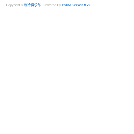
Copyright ©
制冷俱乐部
Powered By
Dvbbs
Version 8.2.0