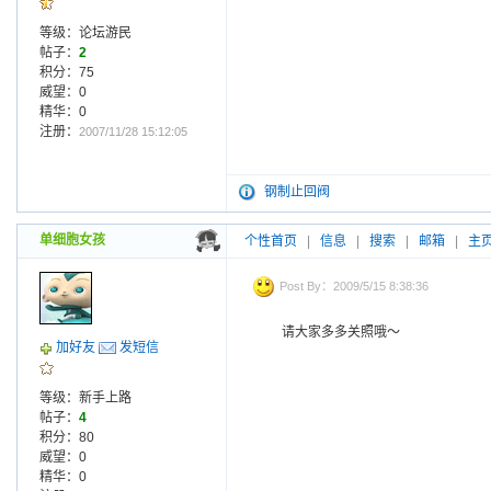
等级：论坛游民
帖子：
2
积分：75
威望：0
精华：0
注册：
2007/11/28 15:12:05
钢制止回阀
单细胞女孩
个性首页
|
信息
|
搜索
|
邮箱
|
主
Post By：2009/5/15 8:38:36
请大家多多关照哦～
加好友
发短信
等级：新手上路
帖子：
4
积分：80
威望：0
精华：0