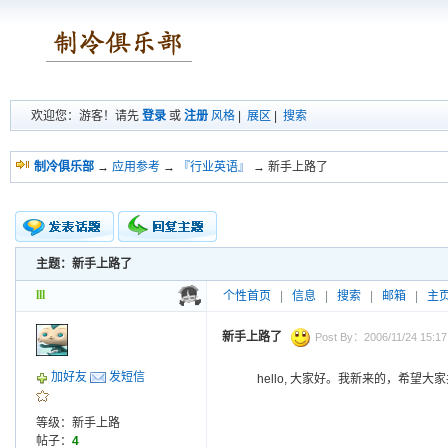
欢迎您：游客！请先
登录
或
注册
风格
|
展区
|
搜索
制冷俱乐部
→
应用参考
→
『行业英语』
→ 新手上路了
主题：新手上路了
新的主题
投票帖
lll
个性首页
|
信息
|
搜索
|
邮箱
|
主
交易帖
小字报
新手上路了
Post By：2006/11/24 15:17
加好友
发短信
hello, 大家好。我新来的，希望大
等级：新手上路
帖子：
4