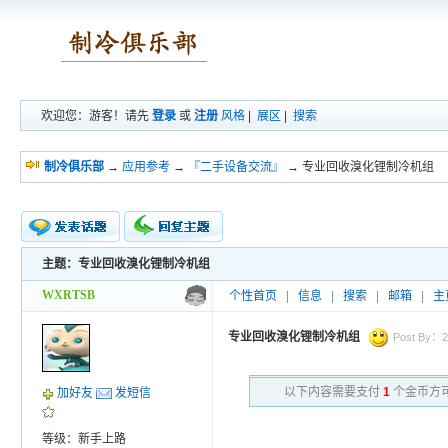
欢迎您：游客！请先
登录
或
注册
风格
|
展区
|
搜索
制冷俱乐部
→
应用参考
→
『二手设备交流』
→ 专业回收溴化锂制冷机组
主题：专业回收溴化锂制冷机组
新的主题
投票帖
WXRTSB
个性首页
|
信息
|
搜索
|
邮箱
|
主
交易帖
小字报
专业回收溴化锂制冷机组
Post By：20
以下内容需要支付
1
个金币方
加好友
发短信
等级：新手上路