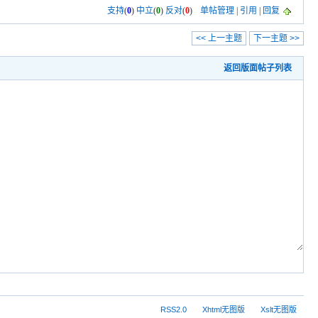
支持
(
0
)
中立
(
0
)
反对
(
0
)
单帖管理
|
引用
|
回复
<< 上一主题
下一主题 >>
返回版面帖子列表
RSS2.0
Xhtml无图版
Xslt无图版