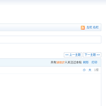
左栏
右栏
<< 上一主题
下一主题 >>
共有
10317
人关注过本帖
树形
打印
小
大
1楼