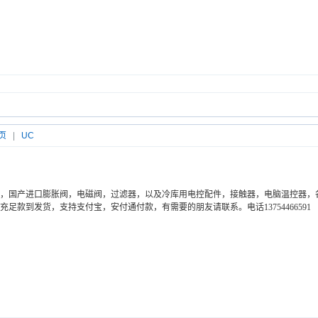
页
|
UC
，国产进口膨胀阀，电磁阀，过滤器，以及冷库用电控配件，接触器，电脑温控器，
足款到发货，支持支付宝，安付通付款，有需要的朋友请联系。电话13754466591 QQ