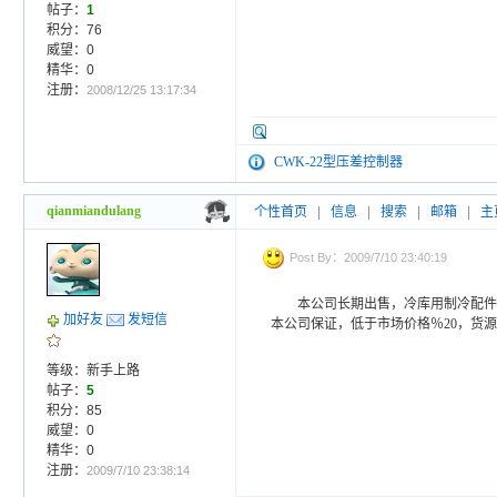
帖子：
1
积分：76
威望：0
精华：0
注册：
2008/12/25 13:17:34
CWK-22型压差控制器
qianmiandulang
个性首页
|
信息
|
搜索
|
邮箱
|
主
Post By：2009/7/10 23:40:19
本公司长期出售，冷库用制冷配件
加好友
发短信
本公司保证，低于市场价格％20，货源充
等级：新手上路
帖子：
5
积分：85
威望：0
精华：0
注册：
2009/7/10 23:38:14