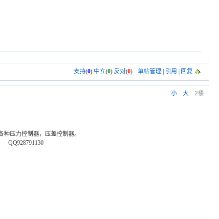
支持
(
0
)
中立
(
0
)
反对
(
0
)
单帖管理
|
引用
|
回复
小
大
2楼
各种压力控制器，压差控制器。
928791130