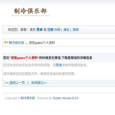
欢迎您：游客！请先
登录
或
注册
风格
|
展区
|
搜索
制冷俱乐部
→ 浏览gates个人资料
您在"
浏览gates个人资料
"的时候发生错误,下面是错误的详细信息
您没有浏览本论坛会员资料的权限，请
登录
或者同管理员联系。
请仔细阅读论坛帮助文件，确保您有相应的操作权限。
<< 返回上一页
||
关闭窗口>>
Copyright ©
制冷俱乐部
Powered By
Dvbbs
Version 8.2.0