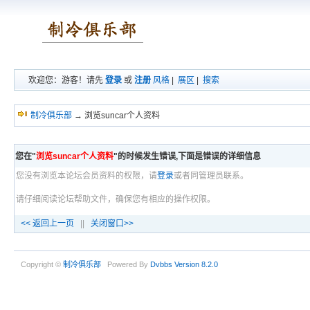
欢迎您：游客！请先
登录
或
注册
风格
|
展区
|
搜索
制冷俱乐部
→ 浏览suncar个人资料
您在"
浏览suncar个人资料
"的时候发生错误,下面是错误的详细信息
您没有浏览本论坛会员资料的权限，请
登录
或者同管理员联系。
请仔细阅读论坛帮助文件，确保您有相应的操作权限。
<< 返回上一页
||
关闭窗口>>
Copyright ©
制冷俱乐部
Powered By
Dvbbs
Version 8.2.0