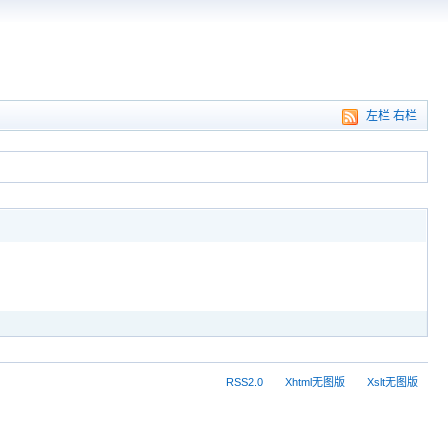
左栏
右栏
RSS2.0
Xhtml无图版
Xslt无图版