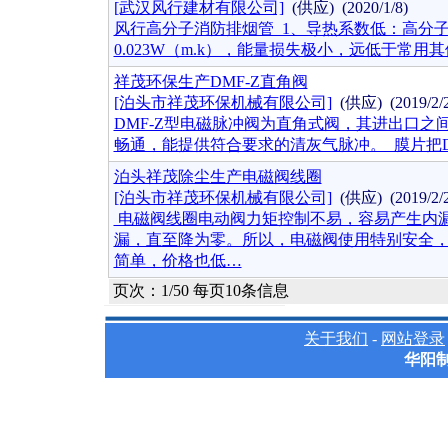
[武汉风行建材有限公司]
(供应) (2020/1/8)
风行高分子消防排烟管 1、导热系数低：高分
0.023W（m.k），能量损失极小，远低于常
祥茂环保生产DMF-Z直角阀
[泊头市祥茂环保机械有限公司]
(供应) (2019/2
DMF-Z型电磁脉冲阀为直角式阀，其进出口之
畅通，能提供符合要求的清灰气脉冲。 膜片把D
泊头祥茂除尘生产电磁阀线圈
[泊头市祥茂环保机械有限公司]
(供应) (2019/2
电磁阀线圈电动阀力矩控制不易，容易产生内
漏，直至降为零。所以，电磁阀使用特别安全
简单，价格也低…
页次：1/50 每页10条信息
关于我们
-
网站登录
华阳