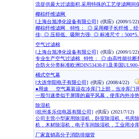
流提供最大过滤面积,采用特殊的工艺使滤网间保
椰棕纤维滤网
[上海台旭净化设备有限公司]
(供应) (2009/1/2
椰棕纤维滤网 特性： ◎ 采用椰子长纤维，经
佳; ◎ 压损低、吸附力强; ◎ 标准尺寸：500*5
空气过滤棉
[上海台旭净化设备有限公司]
(供应) (2009/1/2
专业生产空气过滤棉 特性： ◎ 由高性能抗断
合防火分类标准欧洲DIN53438-F1及美国UL900-
桶式空气幕
[大连华阳电子有限公司]
(供应) (2008/4/22)
●用途 空气幕装设在冷库门上部，当冷库门
一股匀速类似于屏障的扁平风幕，使库内外冷
除湿机
[杭州多乐信电器有限公司]
(供应) (2021/7/12)
公司主营小型家用除湿机，卧室除湿机，书房
机，木材除湿机，电子车间除湿机，工业用冷
厂家直销高分子消防排烟管