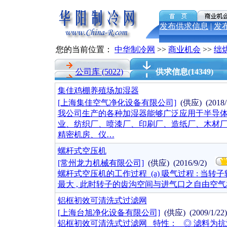
发布供求信息
|
发
您的当前位置：
中华制冷网
>>
商业机会
>>
绌
公司库
(5022)
供求信息
(14349)
集佳鸡棚养殖场加湿器
[上海集佳空气净化设备有限公司]
(供应) (2018
我公司生产的各种加湿器能够广泛应用于半导
业、纺织厂、喷漆厂、印刷厂、造纸厂、木材
精密机房、仪…
螺杆式空压机
[常州龙力机械有限公司]
(供应) (2016/9/2)
螺杆式空压机的工作过程 (a) 吸气过程 : 当转
最大 , 此时转子的齿沟空间与进气口之自由空气
铝框初效可清洗式过滤网
[上海台旭净化设备有限公司]
(供应) (2009/1/2
铝框初效可清洗式过滤网 特性： ◎ 滤料为抗湿