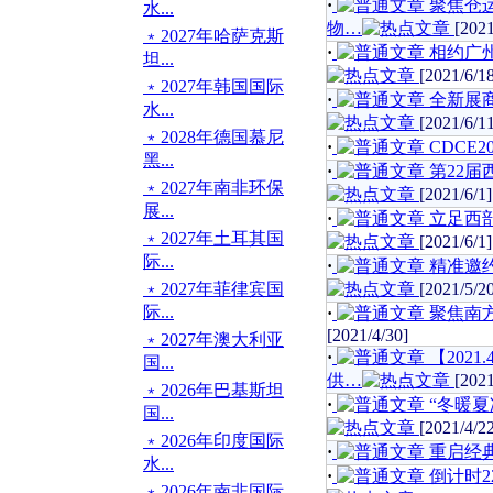
·
聚焦仓运
水...
物…
[2021
﹡2027年哈萨克斯
·
相约广州，
坦...
[2021/6/1
﹡2027年韩国国际
·
全新展商
水...
[2021/6/1
﹡2028年德国慕尼
·
CDCE
黑...
·
第22届
﹡2027年南非环保
[2021/6/1]
展...
·
立足西部
﹡2027年土耳其国
[2021/6/1]
际...
·
精准邀约
﹡2027年菲律宾国
[2021/5/2
际...
·
聚焦南
[2021/4/30]
﹡2027年澳大利亚
·
【202
国...
供…
[2021
﹡2026年巴基斯坦
·
“冬暖夏
国...
[2021/4/2
﹡2026年印度国际
·
重启经典
水...
·
倒计时2
﹡2026年南非国际