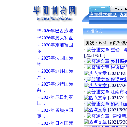
发布供求信息
|
发
**2026年巴西泳池...
行业资讯
**2026年澳大利亚...
页次：6/31 每页20
﹡2026年柬埔寨国
·
重磅！华
际...
[2021/9/15]
﹡2027年法国国际
·
乡村振兴
环...
·
快递物
﹡2026年迪拜国际
[2021/8/2
水...
·
保温材
﹡2027年沙特国际
[2021/7/2
泵...
·
江南市场
﹡2027年尼日利亚
[2021/7/1
国...
·
如约而
[2021/6/3
﹡2027年孟加拉国
际...
·
“建设新
[2021/6/3
﹡2027年日本国际